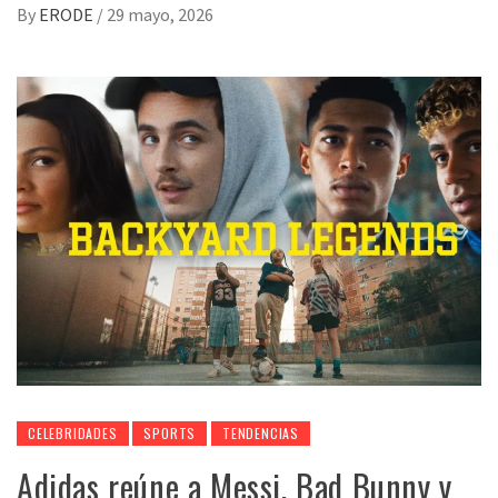
By
ERODE
/
29 mayo, 2026
CELEBRIDADES
SPORTS
TENDENCIAS
Adidas reúne a Messi, Bad Bunny y