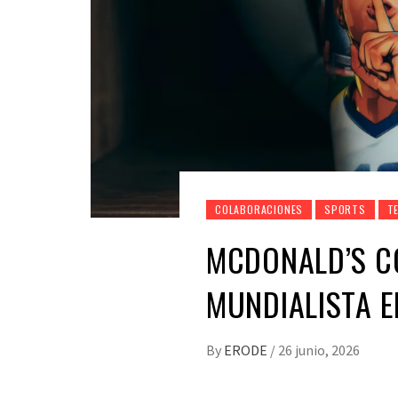
COLABORACIONES
SPORTS
T
MCDONALD’S CO
MUNDIALISTA E
By
ERODE
/
26 junio, 2026