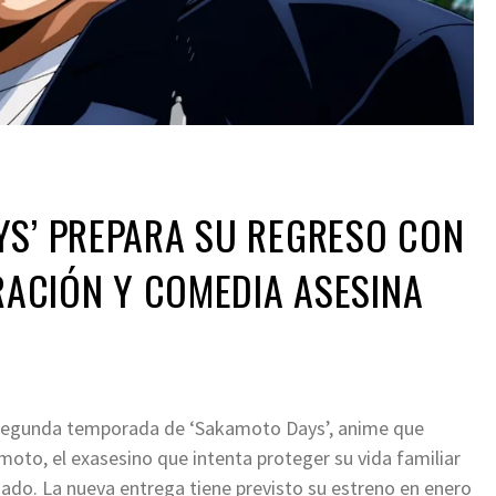
YS’ PREPARA SU REGRESO CON
TRACIÓN Y COMEDIA ASESINA
la segunda temporada de ‘Sakamoto Days’, anime que
moto, el exasesino que intenta proteger su vida familiar
ado. La nueva entrega tiene previsto su estreno en enero