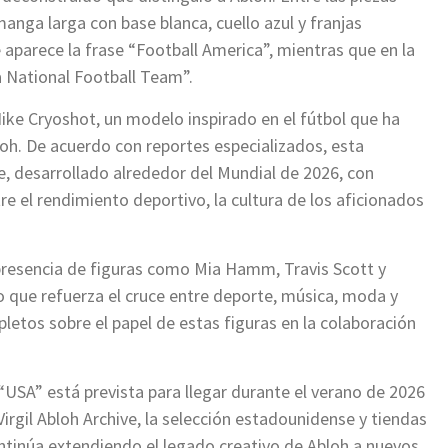
anga larga con base blanca, cuello azul y franjas
e aparece la frase “Football America”, mientras que en la
a National Football Team”.
ike Cryoshot, un modelo inspirado en el fútbol que ha
loh. De acuerdo con reportes especializados, esta
, desarrollado alrededor del Mundial de 2026, con
re el rendimiento deportivo, la cultura de los aficionados
presencia de figuras como Mia Hamm, Travis Scott y
 que refuerza el cruce entre deporte, música, moda y
pletos sobre el papel de estas figuras en la colaboración
 “USA” está prevista para llegar durante el verano de 2026
irgil Abloh Archive, la selección estadounidense y tiendas
ntinúa extendiendo el legado creativo de Abloh a nuevos