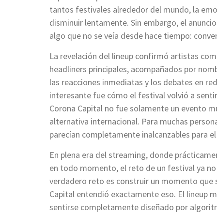
tantos festivales alrededor del mundo, la emo
disminuir lentamente. Sin embargo, el anuncio 
algo que no se veía desde hace tiempo: conver
La revelación del lineup confirmó artistas co
headliners principales, acompañados por nomb
las reacciones inmediatas y los debates en rede
interesante fue cómo el festival volvió a sent
Corona Capital no fue solamente un evento mus
alternativa internacional. Para muchas persona
parecían completamente inalcanzables para el
En plena era del streaming, donde prácticament
en todo momento, el reto de un festival ya n
verdadero reto es construir un momento que se
Capital entendió exactamente eso. El lineup me
sentirse completamente diseñado por algoritmo