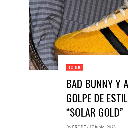
ESTILO
BAD BUNNY Y 
GOLPE DE ESTI
“SOLAR GOLD”
By
ERODE
/
17 junio, 2026