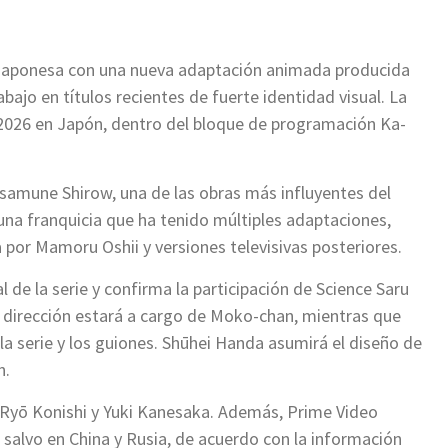
n japonesa con una nueva adaptación animada producida
bajo en títulos recientes de fuerte identidad visual. La
de 2026 en Japón, dentro del bloque de programación Ka-
amune Shirow, una de las obras más influyentes del
una franquicia que ha tenido múltiples adaptaciones,
a por Mamoru Oshii y versiones televisivas posteriores.
de la serie y confirma la participación de Science Saru
 dirección estará a cargo de Moko-chan, mientras que
a serie y los guiones. Shūhei Handa asumirá el diseño de
n.
 Ryō Konishi y Yuki Kanesaka. Además, Prime Video
, salvo en China y Rusia, de acuerdo con la información