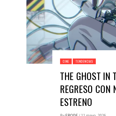
CINE
TENDENCIAS
THE GHOST IN 
REGRESO CON N
ESTRENO
By
ERODE
/
11 mayo, 2026