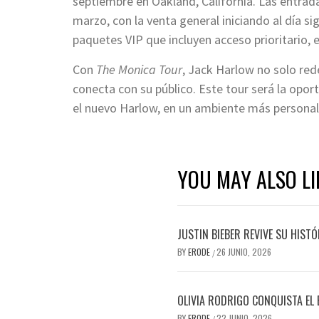
septiembre en Oakland, California. Las entrad
marzo, con la venta general iniciando al día s
paquetes VIP que incluyen acceso prioritario, 
Con
The Monica Tour
, Jack Harlow no solo red
conecta con su público. Este tour será la opor
el nuevo Harlow, en un ambiente más personal y
YOU MAY ALSO LI
JUSTIN BIEBER REVIVE SU HIST
BY
ERODE
26 JUNIO, 2026
/
OLIVIA RODRIGO CONQUISTA EL
BY
ERODE
22 JUNIO, 2026
/