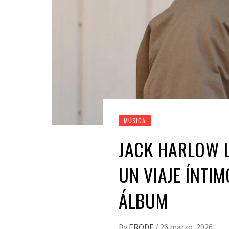
MÚSICA
JACK HARLOW L
UN VIAJE ÍNTI
ÁLBUM
By
ERODE
/
26 marzo, 2026