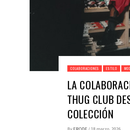
COLABORACIONES
ESTILO
MO
LA COLABORACI
THUG CLUB DE
COLECCIÓN
By
ERODE
/
18 marzo, 2026