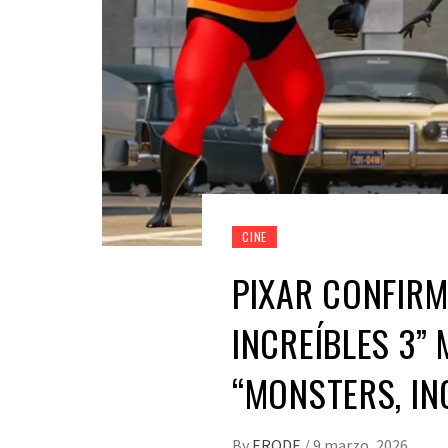
CINE
PIXAR CONFIRM
INCREÍBLES 3”
“MONSTERS, INC
By
ERODE
/
9 marzo, 2026