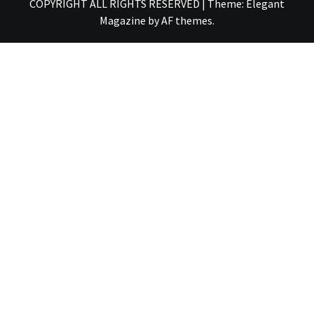
COPYRIGHT ALL RIGHTS RESERVED
|
Theme:
Elegant
Magazine
by
AF themes
.