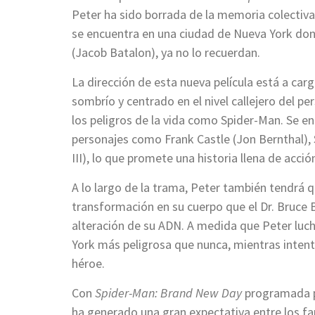
Peter ha sido borrada de la memoria colectiva.
se encuentra en una ciudad de Nueva York do
(Jacob Batalon), ya no lo recuerdan.
La dirección de esta nueva película está a car
sombrío y centrado en el nivel callejero del 
los peligros de la vida como Spider-Man. Se e
personajes como Frank Castle (Jon Bernthal)
III), lo que promete una historia llena de acci
A lo largo de la trama, Peter también tendrá qu
transformación en su cuerpo que el Dr. Bruce
alteración de su ADN. A medida que Peter luch
York más peligrosa que nunca, mientras intent
héroe.
Con
Spider-Man: Brand New Day
programada par
ha generado una gran expectativa entre los f