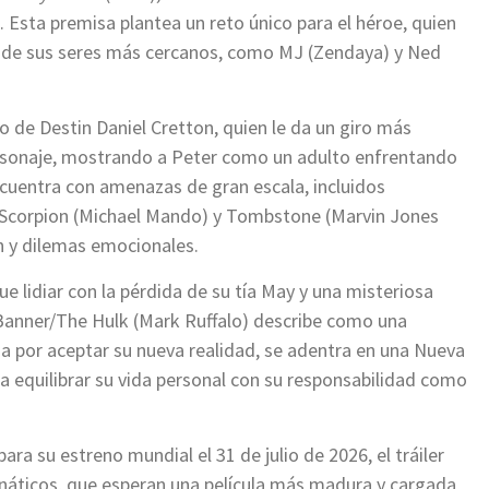
 Esta premisa plantea un reto único para el héroe, quien
nde sus seres más cercanos, como MJ (Zendaya) y Ned
go de Destin Daniel Cretton, quien le da un giro más
personaje, mostrando a Peter como un adulto enfrentando
ncuentra con amenazas de gran escala, incluidos
, Scorpion (Michael Mando) y Tombstone (Marvin Jones
ón y dilemas emocionales.
e lidiar con la pérdida de su tía May y una misteriosa
 Banner/The Hulk (Mark Ruffalo) describe como una
a por aceptar su nueva realidad, se adentra en una Nueva
a equilibrar su vida personal con su responsabilidad como
a su estreno mundial el 31 de julio de 2026, el tráiler
anáticos, que esperan una película más madura y cargada