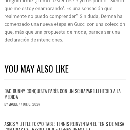
preguntarme: ¿cómo te sientes? Y yo respondo: ‘Siento
que me estoy enamorando’. Es una sensación que
realmente no puedo comprender”. Sin duda, Demna ha
comenzado una nueva etapa en Gucci con una colección
que, más que una propuesta de moda, parece ser una
declaración de intenciones.
YOU MAY ALSO LIKE
BAD BUNNY CONQUISTA PARÍS CON UN SCHIAPARELLI HECHO A LA
MEDIDA
BY
ERODE
7 JULIO, 2026
/
ASICS Y LITTLE TOKYO TABLE TENNIS REINVENTAN EL TENIS DE MESA
CON UNAS GEL-RESOLUTION 5 LLENAS DE ESTILO