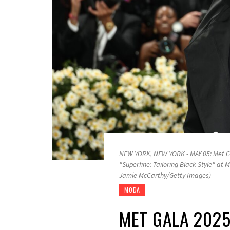
NEW YORK, NEW YORK - MAY 05: Met Ga
"Superfine: Tailoring Black Style" at
Jamie McCarthy/Getty Images)
MODA
MET GALA 2025