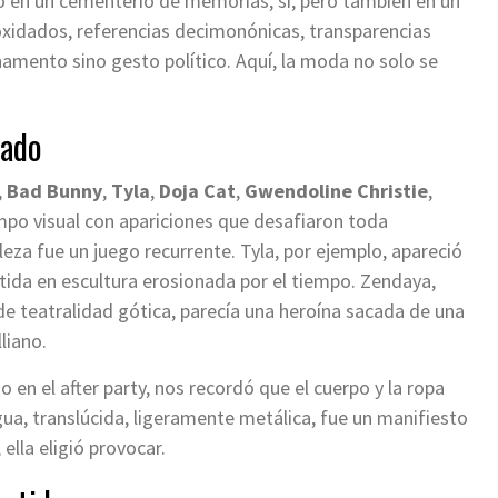
tió en un cementerio de memorias, sí, pero también en un
oxidados, referencias decimonónicas, transparencias
namento sino gesto político. Aquí, la moda no solo se
rado
,
Bad Bunny
,
Tyla
,
Doja Cat
,
Gwendoline Christie
,
po visual con apariciones que desafiaron toda
leza fue un juego recurrente. Tyla, por ejemplo, apareció
ida en escultura erosionada por el tiempo. Zendaya,
de teatralidad gótica, parecía una heroína sacada de una
liano.
o en el after party, nos recordó que el cuerpo y la ropa
igua, translúcida, ligeramente metálica, fue un manifiesto
lla eligió provocar.