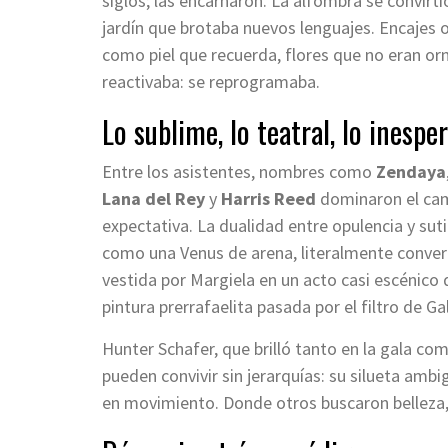
siglos; las encarnaron. La alfombra se convir
jardín que brotaba nuevos lenguajes. Encajes 
como piel que recuerda, flores que no eran or
reactivaba: se reprogramaba.
Lo sublime, lo teatral, lo inespe
Entre los asistentes, nombres como
Zendaya
Lana del Rey
y
Harris Reed
dominaron el cam
expectativa. La dualidad entre opulencia y suti
como una Venus de arena, literalmente convert
vestida por Margiela en un acto casi escénico 
pintura prerrafaelita pasada por el filtro de Gal
Hunter Schafer, que brilló tanto en la gala com
pueden convivir sin jerarquías: su silueta amb
en movimiento. Donde otros buscaron belleza, e