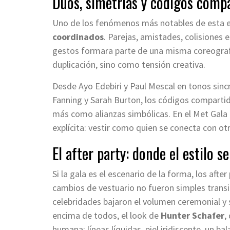
Dúos, simetrías y códigos comp
Uno de los fenómenos más notables de esta ed
coordinados
. Parejas, amistades, colisiones 
gestos formara parte de una misma coreogra
duplicación, sino como tensión creativa.
Desde Ayo Edebiri y Paul Mescal en tonos sin
Fanning y Sarah Burton, los códigos compart
más como alianzas simbólicas. En el Met Gala 
explícita: vestir como quien se conecta con ot
El after party: donde el estilo s
Si la gala es el escenario de la forma, los after
cambios de vestuario no fueron simples transi
celebridades bajaron el volumen ceremonial y su
encima de todos, el look de
Hunter Schafer
,
humana: líneas líquidas, piel iridiscente, un 