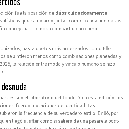
artidos
ición fue la aparición de
dúos cuidadosamente
estilísticas que caminaron juntas como si cada uno de sus
fía conceptual. La moda compartida no como
cronizados, hasta duetos más arriesgados como Elle
idos se sintieron menos como combinaciones planeadas y
2025, la relación entre moda y vínculo humano se hizo
ro.
e desnuda
 parties son el laboratorio del fondo. Y en esta edición, los
ciones: fueron mutaciones de identidad. Las
bieron la frecuencia de su verdadero estilo. Brilló, por
 quien llegó al after como si saliera de una pasarela post-
balance perfecto entre seducción y performance.