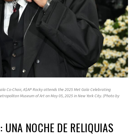
la Co-Chair, A$AP Rocky attends the 2025 Met Gala Celebrating
 Metropolitan Museum of Art on May 05, 2025 in New York City. (Photo by
: UNA NOCHE DE RELIQUIAS