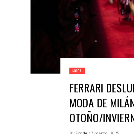
MODA
FERRARI DESLU
MODA DE MILÁ
OTOÑO/INVIER
By
Erode
/
7 marzo, 2025