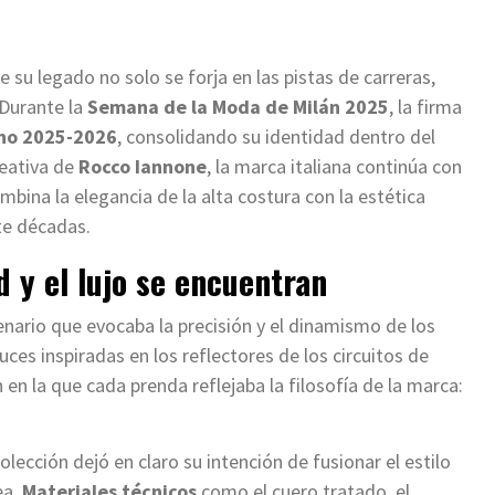
 su legado no solo se forja en las pistas de carreras,
 Durante la
Semana de la Moda de Milán 2025
, la firma
no 2025-2026
, consolidando su identidad dentro del
reativa de
Rocco Iannone
, la marca italiana continúa con
bina la elegancia de la alta costura con la estética
te décadas.
d y el lujo se encuentran
enario que evocaba la precisión y el dinamismo de los
luces inspiradas en los reflectores de los circuitos de
en la que cada prenda reflejaba la filosofía de la marca:
lección dejó en claro su intención de fusionar el estilo
ea.
Materiales técnicos
como el cuero tratado, el