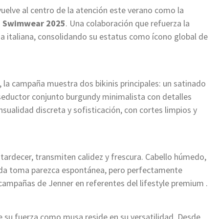
elve al centro de la atención este verano como la
a Swimwear 2025
. Una colaboración que refuerza la
rma italiana, consolidando su estatus como ícono global de
a campaña muestra dos bikinis principales: un satinado
 seductor conjunto burgundy minimalista con detalles
sualidad discreta y sofisticación, con cortes limpios y
tardecer, transmiten calidez y frescura. Cabello húmedo,
ada toma parezca espontánea, pero perfectamente
campañas de Jenner en referentes del lifestyle premium .
e su fuerza como musa reside en su versatilidad. Desde