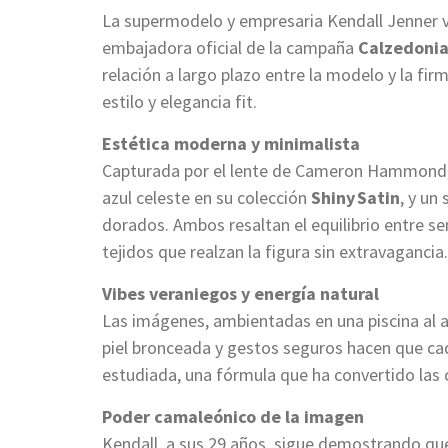
La supermodelo y empresaria Kendall Jenner vu
embajadora oficial de la campaña
Calzedoni
relación a largo plazo entre la modelo y la fi
estilo y elegancia fit.
Estética moderna y minimalista
Capturada por el lente de Cameron Hammond, l
azul celeste en su colección
Shiny Satin
, y un
dorados. Ambos resaltan el equilibrio entre sen
tejidos que realzan la figura sin extravagancia.
Vibes veraniegos y energía natural
Las imágenes, ambientadas en una piscina al a
piel bronceada y gestos seguros hacen que c
estudiada, una fórmula que ha convertido las 
Poder camaleónico de la imagen
Kendall, a sus 29 años, sigue demostrando qu