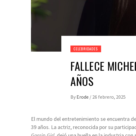
CELEBRIDADES
FALLECE MICHE
AÑOS
By
Erode
/
26 febrero, 2025
El mundo del entretenimiento se encuentra de 
39 años. La actriz, reconocida por su particip
Gossip Girl
, dejó una huella en la industria con