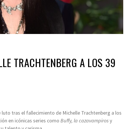
LLE TRACHTENBERG A LOS 39
luto tras el fallecimiento de Michelle Trachtenberg a los
ación en icónicas series como
Buffy, la cazavampiros
y
 su talento y carisma.