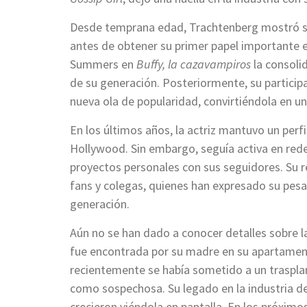
Desde temprana edad, Trachtenberg mostró su
antes de obtener su primer papel importante 
Summers en
Buffy, la cazavampiros
la consoli
de su generación. Posteriormente, su partici
nueva ola de popularidad, convirtiéndola en una 
En los últimos años, la actriz mantuvo un perf
Hollywood. Sin embargo, seguía activa en red
proyectos personales con sus seguidores. Su 
fans y colegas, quienes han expresado su pesa
generación.
Aún no se han dado a conocer detalles sobre l
fue encontrada por su madre en su apartament
recientemente se había sometido a un traspla
como sospechosa. Su legado en la industria d
crecieron viéndola en pantalla. En los próximo