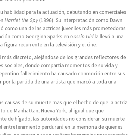
 habilidad para la actuación, debutando en comerciales
en
Harriet the Spy
(1996). Su interpretación como Dawn
dó como una de las actrices juveniles más prometedoras
pación como Georgina Sparks en
Gossip Girl
la llevó a una
figura recurrente en la televisión y el cine.
il más discreto, alejándose de los grandes reflectores de
es sociales, donde compartía momentos de su vida y
repentino fallecimiento ha causado conmoción entre sus
r por la partida de una artista que marcó a toda una
as causas de su muerte mas que el hecho de que la actriz
o de Manhattan, Nueva York, al igual que que
nte de hígado, las autoridades no consideran su muerte
el entretenimiento perdurará en la memoria de quienes
s días, se espera que se realicen homenajes para recordar