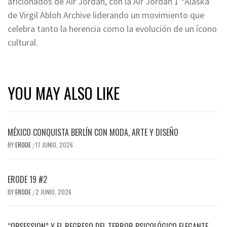
aficionados de Air Jordan, con la Air Jordan 1 “Alaska”
de Virgil Abloh Archive liderando un movimiento que
celebra tanto la herencia como la evolución de un ícono
cultural.
YOU MAY ALSO LIKE
MÉXICO CONQUISTA BERLÍN CON MODA, ARTE Y DISEÑO
BY
ERODE
17 JUNIO, 2026
/
ERODE 19 #2
BY
ERODE
2 JUNIO, 2026
/
“OBSESSION” Y EL REGRESO DEL TERROR PSICOLÓGICO ELEGANTE